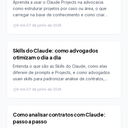
Aprenda a usar o Claude Projects na advocacia:
como estruturar projetos por caso ou área, o que
carregar na base de conhecimento e como criar
instruções que padronizam o trabalho do escritório.
6
min
·
07 de junho de 2026
IA PARA ADVOGADOS
Skills do Claude: como advogados
otimizam o dia a dia
Entenda o que são as Skills do Claude, como elas
diferem de prompts e Projects, e como advogados
usam skills para padronizar análise de contratos,
propostas, follow-up e rotinas do escritório.
6
min
·
07 de junho de 2026
IA PARA ADVOGADOS
Como analisar contratos com Claude:
passo a passo