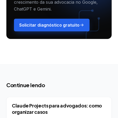
crescimento da sua advocacia no Google,
ChatGPT e Gemini.
Solicitar diagnóstico gratuito
Continue lendo
IA PARA ADVOGADOS
Claude Projects para advogados: como
organizar casos