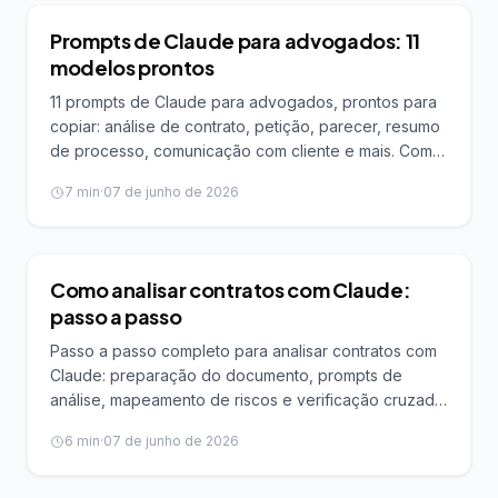
IA PARA ADVOGADOS
Prompts de Claude para advogados: 11
modelos prontos
11 prompts de Claude para advogados, prontos para
copiar: análise de contrato, petição, parecer, resumo
de processo, comunicação com cliente e mais. Com a
estrutura que o Claude responde melhor.
7
min
·
07 de junho de 2026
IA PARA ADVOGADOS
Como analisar contratos com Claude:
passo a passo
Passo a passo completo para analisar contratos com
Claude: preparação do documento, prompts de
análise, mapeamento de riscos e verificação cruzada
de cláusulas.
6
min
·
07 de junho de 2026