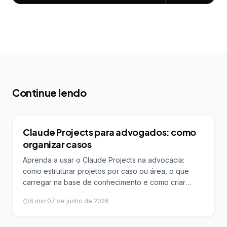
Continue lendo
IA PARA ADVOGADOS
Claude Projects para advogados: como
organizar casos
Aprenda a usar o Claude Projects na advocacia:
como estruturar projetos por caso ou área, o que
carregar na base de conhecimento e como criar
instruções que padronizam o trabalho do escritório.
6
min
·
07 de junho de 2026