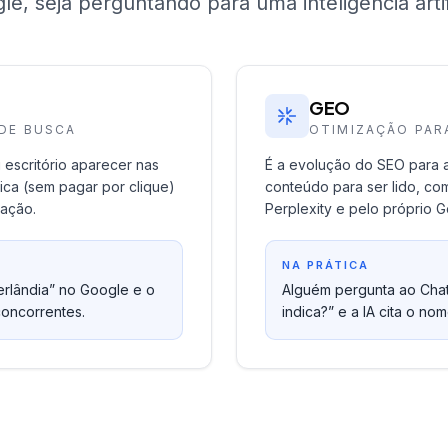
le, seja perguntando para uma inteligência artifi
GEO
DE BUSCA
OTIMIZAÇÃO PARA
 escritório aparecer nas
É a evolução do SEO para a e
ica (sem pagar por clique)
conteúdo para ser lido, co
uação.
Perplexity e pelo próprio 
NA PRÁTICA
erlândia” no Google e o
Alguém pergunta ao Cha
concorrentes.
indica?” e a IA cita o no