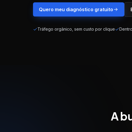
Quero meu diagnóstico gratuito
Tráfego orgânico, sem custo por clique
Dentr
A b