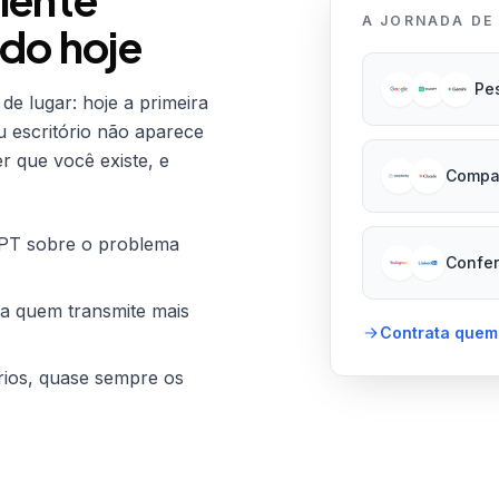
A JORNADA DE
do hoje
Pe
e lugar: hoje a primeira
u escritório não aparece
 que você existe, e
Compar
GPT sobre o problema
Confer
ia quem transmite mais
Contrata quem
rios, quase sempre os