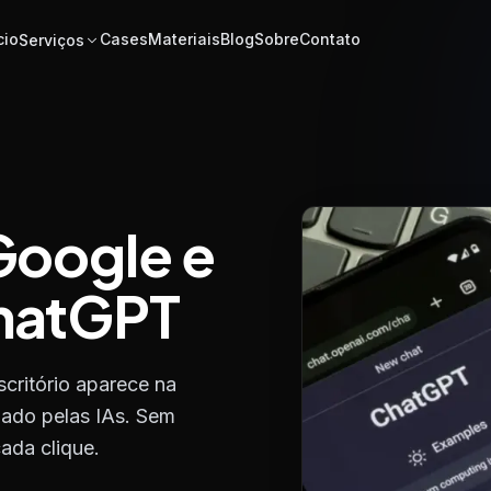
cio
Cases
Materiais
Blog
Sobre
Contato
Serviços
Google e
hatGPT
critório aparece na
dado pelas IAs. Sem
ada clique.