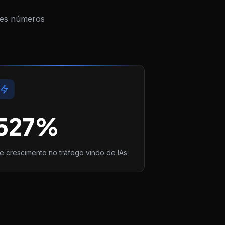
stes números
527
%
e crescimento no tráfego vindo de IAs