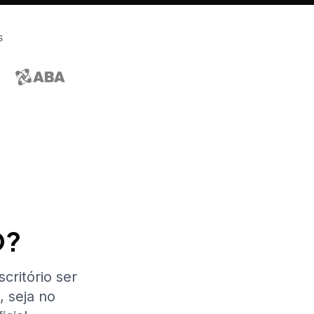
S
O?
critório ser
 seja no