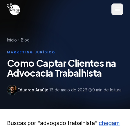
Pular para o conteúdo
Início
Blog
MARKETING JURÍDICO
Como Captar Clientes na
Advocacia Trabalhista
Eduardo Araújo
·
16 de maio de 2026
·
9
min de leitura
Buscas por “advogado trabalhista”
chegam