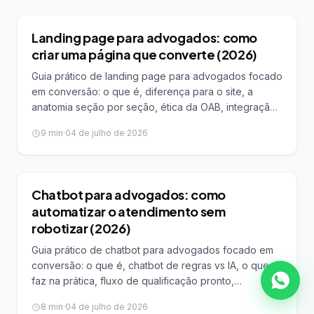
MARKETING JURÍDICO
Landing page para advogados: como
criar uma página que converte (2026)
Guia prático de landing page para advogados focado
em conversão: o que é, diferença para o site, a
anatomia seção por seção, ética da OAB, integração
com funil e CRM, LGPD, velocidade, métricas e ferr
9
min
·
04 de julho de 2026
MARKETING JURÍDICO
Chatbot para advogados: como
automatizar o atendimento sem
robotizar (2026)
Guia prático de chatbot para advogados focado em
conversão: o que é, chatbot de regras vs IA, o que
faz na prática, fluxo de qualificação pronto,
implementação com WhatsApp e CRM, como não
8
min
·
04 de julho de 2026
robotizar e