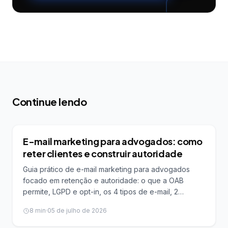
Continue lendo
MARKETING JURÍDICO
E-mail marketing para advogados: como
reter clientes e construir autoridade
Guia prático de e-mail marketing para advogados
focado em retenção e autoridade: o que a OAB
permite, LGPD e opt-in, os 4 tipos de e-mail, 2
sequências prontas, métricas de referência e
8
min
·
05 de julho de 2026
integração com