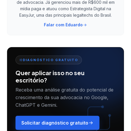
de advocacia. Já gerenciou mais de R$600 mil em
mídia paga e atuou como Estrategista Digital na
EasyJur, uma das principais legaltechs do Brasil.
Falar com
Eduardo
DIAGNÓSTICO GRATUITO
Quer aplicar isso no seu
escritório?
Receba uma análise gratuita do potencial de
crescimento da sua advocacia no Google,
ChatGPT e Gemini.
Solicitar diagnóstico gratuito